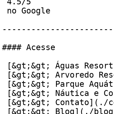
 4.5/5

 no Google

-----------------------
#### Acesse

 [&gt;&gt; Águas Resort](./aguas)

 [&gt;&gt; Arvoredo Resort](./arvoredo)

 [&gt;&gt; Parque Aquático](./parque)

 [&gt;&gt; Náutica e Contemplação](./nautica)

 [&gt;&gt; Contato](./contato)

 [&gt;&gt; Blog](./blog)
