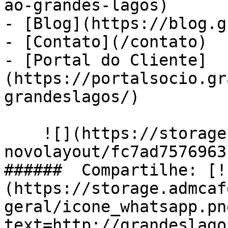
ao-grandes-lagos)

- [Blog](https://blog.g
- [Contato](/contato)

- [Portal do Cliente]
(https://portalsocio.gr
grandeslagos/)

    ![](https://storage.admcafe.com.br/w-gdl-
novolayout/fc7ad7576963
######  Compartilhe: [!
(https://storage.admcaf
geral/icone_whatsapp.pn
text=http://grandeslago