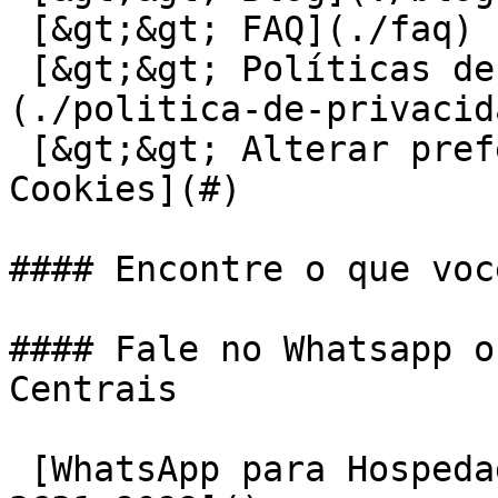
 [&gt;&gt; FAQ](./faq)

 [&gt;&gt; Políticas de Privacidade e Cookies]
(./politica-de-privacid
 [&gt;&gt; Alterar preferências de Privacidade e 
Cookies](#)

#### Encontre o que voc
#### Fale no Whatsapp o
Centrais

 [WhatsApp para Hospedagens Particulares: (17) 