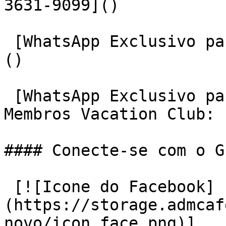
3631-9099]()

 [WhatsApp Exclusivo para Sócios: (17) 3631-9090]
()

 [WhatsApp Exclusivo para Multiproprietários ou 
Membros Vacation Club: 
#### Conecte-se com o G
 [![Icone do Facebook]
(https://storage.admcaf
novo/icon_face.png)]