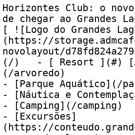
Horizontes Club: o novo
de chegar ao Grandes Lagos   Grand
[ ![Logo do Grandes Lag
(https://storage.admcaf
novolayout/d78fd824a279
(/)   - [ Resort ](#) [
(/arvoredo)

- [Parque Aquático](/pa
- [Náutica e Contemplaç
- [Camping](/camping)

- [Excursões]
(https://conteudo.grand