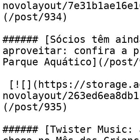
novolayout/7e31b1ae16e1
(/post/934) 

###### [Sócios têm aind
aproveitar: confira a p
Parque Aquático](/post/9
 [![](https://storage.admcafe.com.br/w-gdl-
novolayout/263ed6ea8db1
(/post/935) 

###### [Twister Music: 