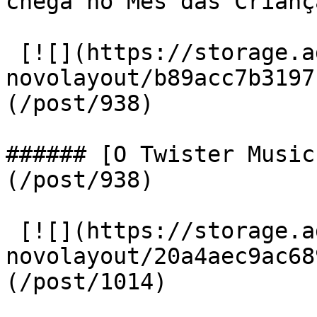
chega no Mês das Crianç
 [![](https://storage.admcafe.com.br/w-gdl-
novolayout/b89acc7b3197
(/post/938) 

###### [O Twister Music
(/post/938)

 [![](https://storage.admcafe.com.br/w-gdl-
novolayout/20a4aec9ac68
(/post/1014) 
