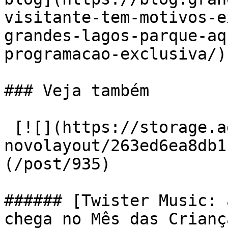
visitante-tem-motivos-e
grandes-lagos-parque-aq
programacao-exclusiva/)!
### Veja também

 [![](https://storage.admcafe.com.br/w-gdl-
novolayout/263ed6ea8db1
(/post/935) 

###### [Twister Music: 
chega no Mês das Crianç